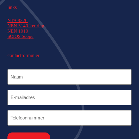
links
NTA 8220
NEN 3140 keuring
NEN 1010
SCIOS Scope
contactformulier
Naam
(Vereist)
Naam
(Vereist)
Telefoonnummer