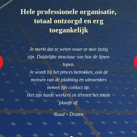
tie,
Hele professionele organisatie,
Hel
totaal ontzorgd en erg
toegankelijk
g
Je merkt dat ze weten waar ze mee bezig
en
zijn. Duidelijke structuur van hoe de lijnen
z
,
lopen.
Je wordt bij het proces betrokken, ook de
jn
mensen van de planning en uitvoerders
u
je
nemen fijn contact op.
h
Het zijn harde werkers en leveren het totale
plaatje af.
Ruud – Druten