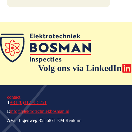
Volg ons via LinkedIn
contact
+31 (0)317-315251
T
info@elektrotechniekbosman.nl
E
Van Ingenweg 35 | 6871 EM Renkum
A