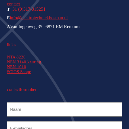
contact
+31 (0)317-315251
T
info@elektrotechniekbosman.nl
E
Van Ingenweg 35 | 6871 EM Renkum
A
links
NTA 8220
NEN 3140 keuring
NEN 1010
SCIOS Scope
contactformulier
Naam
(Vereist)
Naam
(Vereist)