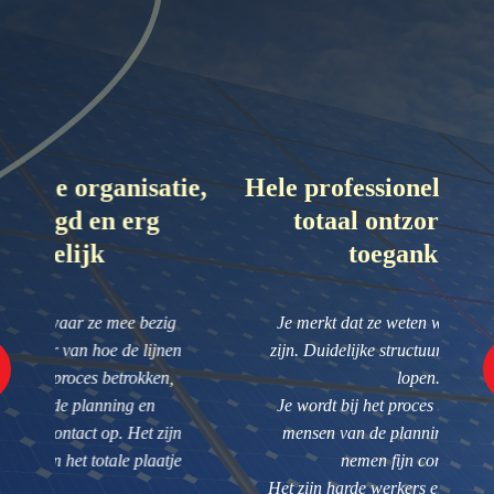
atie,
Hele professionele organisatie,
H
g
totaal ontzorgd en erg
toegankelijk
ezig
Je merkt dat ze weten waar ze mee bezig
ijnen
zijn. Duidelijke structuur van hoe de lijnen
ken,
lopen.
n
Je wordt bij het proces betrokken, ook de
 zijn
mensen van de planning en uitvoerders
aatje
nemen fijn contact op.
Het zijn harde werkers en leveren het totale